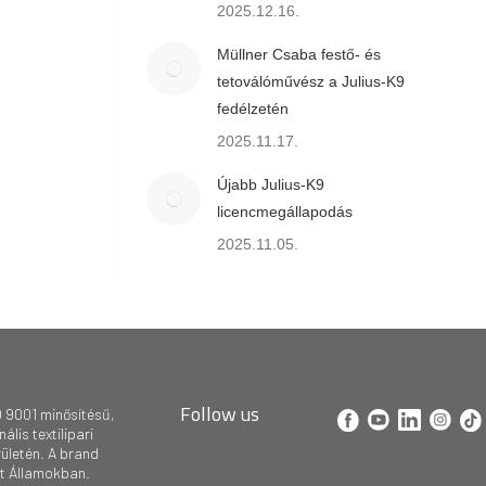
2025.12.16.
Müllner Csaba festő- és
tetoválóművész a Julius-K9
fedélzetén
2025.11.17.
Újabb Julius-K9
licencmegállapodás
2025.11.05.
Follow us
 9001 minősítésű,
lis textilipari
rületén. A brand
lt Államokban.