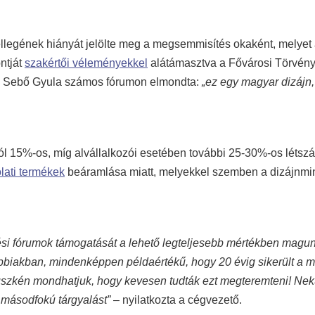
ellegének hiányát jelölte meg a megsemmisítés okaként, melyet
ntját
szakértői véleményekkel
alátámasztva a Fővárosi Törvén
tő, Sebő Gyula számos fórumon elmondta:
„ez egy magyar dizájn,
ból 15%-os, míg alvállalkozói esetében további 25-30%-os létsz
lati termékek
beáramlása miatt, melyekkel szemben a dizájnmin
ési fórumok támogatását a lehető legteljesebb mértékben magu
ábbiakban, mindenképpen példaértékű, hogy 20 évig sikerült a 
üszkén mondhatjuk, hogy kevesen tudták ezt megteremteni! Ne
 másodfokú tárgyalást”
– nyilatkozta a cégvezető.