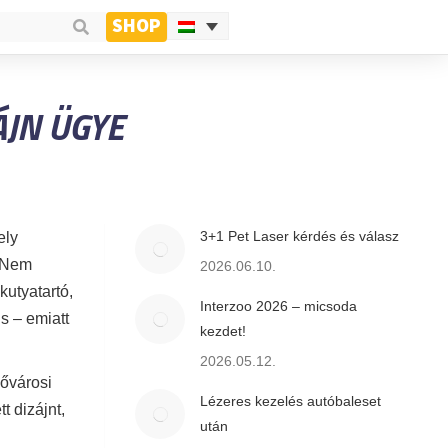
SHOP
ÁJN ÜGYE
3+1 Pet Laser kérdés és válasz
ely
. Nem
2026.06.10.
kutyatartó,
Interzoo 2026 – micsoda
s – emiatt
kezdet!
2026.05.12.
Fővárosi
Lézeres kezelés autóbaleset
 dizájnt,
után