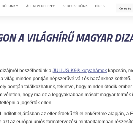
RÓLUNK
ÁLLATVÉDELEM
KERESKEDŐINK
HÍREK
ON A VILÁGHÍRŰ MAGYAR DIZ
dizájnról beszélhetünk a
JULIUS-K9® kutyahámok
kapcsán, m
világ minden pontján népszerűvé vált és hazánkhoz köthető
rmely pontján találkozhatunk, tekintve, hogy minden ötödik ember 
véletlen, hogy ma ez a leggyakrabban másolt magyar termék i
ellépni a jogsértők ellen.
al indított eljárásban az ellenérdekű fél ellenkérelme alapján, a 
zt az európai uniós formatervezési mintaoltalomban részesített