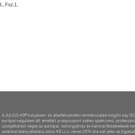
., Fsz.1.
A JULIUS-K9® kutyahám- és állatfelszerelési termékcsalád mögött egy ISO
európai nagyüzem áll, emellett a cégcsoport széles spektrumú, professzioná
szolgáltatást végez az autóipar, bútorgyártás és katonai felszerelések te
amerikai leányvállalata Julius-K9 LLc. néven 2014 óta van jelen az Egyesü