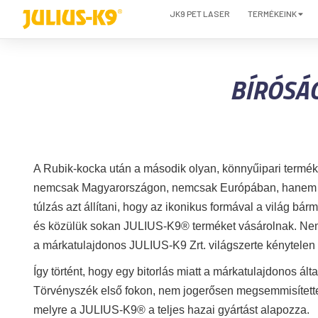
JK9 PET LASER
TERMÉKEINK
BÍRÓSÁG
A Rubik-kocka után a második olyan, könnyűipari termék
nemcsak Magyarországon, nemcsak Európában, hanem a 
túlzás azt állítani, hogy az ikonikus formával a világ bá
és közülük sokan JULIUS-K9® terméket vásárolnak. Nem 
a márkatulajdonos JULIUS-K9 Zrt. világszerte kénytelen f
Így történt, hogy egy bitorlás miatt a márkatulajdonos ált
Törvényszék első fokon, nem jogerősen megsemmisítette a
melyre a JULIUS-K9® a teljes hazai gyártást alapozza.