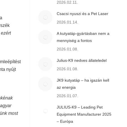
2026.02.11.
Csacsi nyuszi és a Pet Laser
 a
2026.01.14.
yszék
 ezért
A kutyatáp-gyártásban nem a
mennyiség a fontos
2026.01.08.
Julius-K9 nedves állateledel
ámleépítést
2026.01.08.
ta nyújt
JK9 kutyatáp – ha igazán kell
az energia
2026.01.07.
nkénak
magyar
JULIUS-K9 – Leading Pet
künk most
Equipment Manufacturer 2025
– Európa