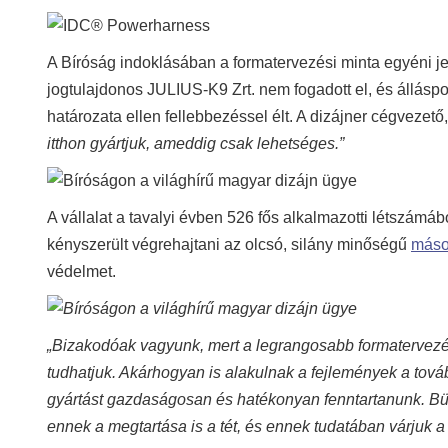
A Bíróság indoklásában a formatervezési minta egyéni j
jogtulajdonos JULIUS-K9 Zrt. nem fogadott el, és álláspo
határozata ellen fellebbezéssel élt. A dizájner cégveze
itthon gyártjuk, ameddig csak lehetséges.”
A vállalat a tavalyi évben 526 fős alkalmazotti létszámá
kényszerült végrehajtani az olcsó, silány minőségű
máso
védelmet.
„Bizakodóak vagyunk, mert a legrangosabb formatervez
tudhatjuk. Akárhogyan is alakulnak a fejlemények a tov
gyártást gazdaságosan és hatékonyan fenntartanunk. B
ennek a megtartása is a tét, és ennek tudatában várjuk a