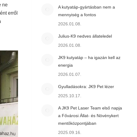
e ne
A kutyatáp-gyártásban nem a
nt erről
mennyiség a fontos
a
2026.01.08.
Julius-K9 nedves állateledel
2026.01.08.
JK9 kutyatáp – ha igazán kell az
energia
2026.01.07.
Gyulladásokra: JK9 Pet lézer
2025.10.17.
A JK9 Pet Laser Team első napja
a Fővárosi Állat- és Növénykert
mentőközpontjában
2025.09.16.