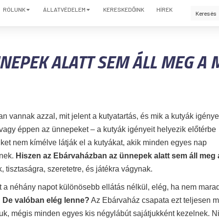
RÓLUNK
ÁLLATVÉDELEM
KERESKEDŐINK
HÍREK
NEPEK ALATT SEM ÁLL MEG A
n vannak azzal, mit jelent a kutyatartás, és mik a kutyák igénye
 vagy éppen az ünnepeket – a kutyák igényeit helyezik előtérbe
üket nem kímélve látják el a kutyákat, akik minden egyes nap
lnek.
Hiszen az Ebárvaházban az ünnepek alatt sem áll meg 
 tisztaságra, szeretetre, és játékra vágynak.
zt a néhány napot különösebb ellátás nélkül, elég, ha nem mara
.
De valóban elég lenne?
Az Ebárvaház csapata ezt teljesen 
iuk, mégis minden egyes kis négylábút sajátjukként kezelnek. N