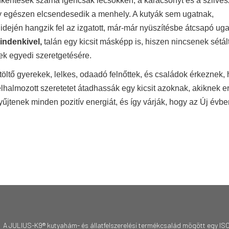
éntesek száma igencsak lecsökken, a karácsonyt és a szilves
így egészen elcsendesedik a menhely. A kutyák sem ugatnak,
idején hangzik fel az izgatott, már-már nyüszítésbe átcsapó ug
indenkivel,
talán egy kicsit másképp is, hiszen nincsenek sétál
bek egyedi szeretgetésére.
töltő gyerekek, lelkes, odaadó felnőttek, és családok érkeznek,
lhalmozott szeretetet átadhassák egy kicsit azoknak, akiknek e
jtenek minden pozitív energiát, és így várják, hogy az Új évbe
A JULIUS-K9® kutyahám- és állatfelszerelési termékcsalád mögött egy ISO