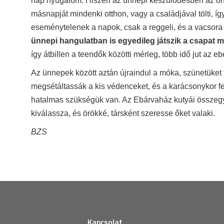
nap nyugalom. Hiszen az ünnepi készülődésben az önk
másnapját mindenki otthon, vagy a családjával tölti, 
eseménytelenek a napok, csak a reggeli, és a vacsora 
ünnepi hangulatban is egyedileg játszik a csapat m
így átbillen a teendők közötti mérleg, több idő jut az e
Az ünnepek között aztán újraindul a móka, szünetüket 
megsétáltassák a kis védenceket, és a karácsonykor fe
hatalmas szükségük van. Az Ebárvaház kutyái összegyű
kiválassza, és örökké, társként szeresse őket valaki.
BZS
Kapcsolat