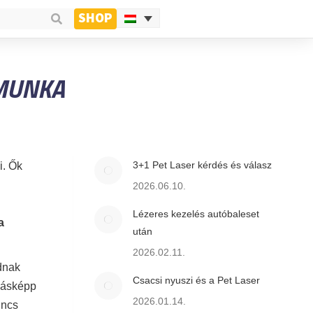
SHOP
 MUNKA
3+1 Pet Laser kérdés és válasz
i. Ők
2026.06.10.
Lézeres kezelés autóbaleset
a
után
2026.02.11.
dnak
Csacsi nyuszi és a Pet Laser
másképp
2026.01.14.
incs