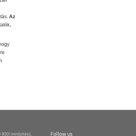
zter
atás.
Az
tatók,
 hogy
rre
n
Follow us
 9001 minősítésű,