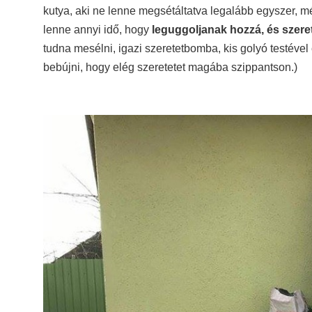
kutya, aki ne lenne megsétáltatva legalább egyszer, még
lenne annyi idő, hogy
leguggoljanak hozzá, és szeret
tudna mesélni, igazi szeretetbomba, kis golyó testéve
bebújni, hogy elég szeretetet magába szippantson.)