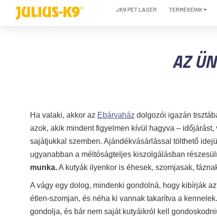
JK9 PET LASER
TERMÉKEINK
AZ ÜN
Ha valaki, akkor az
Ebárvaház
dolgozói igazán tisztába
azok, akik mindent figyelmen kívül hagyva – időjárást,
sajátjukkal szemben. Ajándékvásárlással tölthető idej
ugyanabban a méltóságteljes kiszolgálásban részesü
munka.
A kutyák ilyenkor is éhesek, szomjasak, fáznak,
A vágy egy dolog, mindenki gondolná, hogy kibírják a
étlen-szomjan, és néha ki vannak takarítva a kennelek
gondolja, és bár nem saját kutyáikról kell gondoskodn