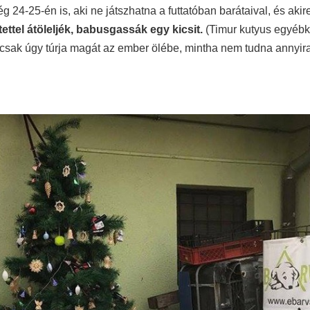
 24-25-én is, aki ne játszhatna a futtatóban barátaival, és akir
ettel átöleljék, babusgassák egy kicsit.
(Timur kutyus egyébké
l csak úgy túrja magát az ember ölébe, mintha nem tudna annyir