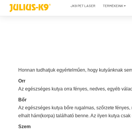
JK9 PET LASER
TERMÉKEINK
Honnan tudhatjuk egyértelműen, hogy kutyánknak se
Orr
Az egészséges kutya orra fényes, nedves, egyéb vála
Bőr
Az egészséges kutya bőre rugalmas, szőrzete fényes, 
elhalt hám(korpa) található benne. Az ilyen kutya csak
Szem