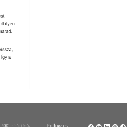
ést
lt ilyen
marad.
vissza,
 Így a
Follow us
 9001 minősítésű,