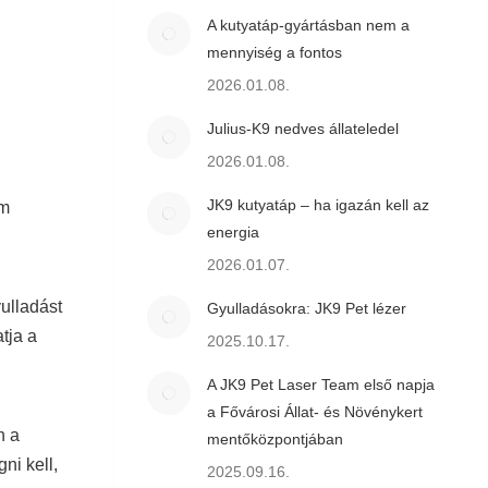
A kutyatáp-gyártásban nem a
mennyiség a fontos
2026.01.08.
Julius-K9 nedves állateledel
2026.01.08.
JK9 kutyatáp – ha igazán kell az
em
energia
2026.01.07.
yulladást
Gyulladásokra: JK9 Pet lézer
tja a
2025.10.17.
A JK9 Pet Laser Team első napja
a Fővárosi Állat- és Növénykert
n a
mentőközpontjában
ni kell,
2025.09.16.