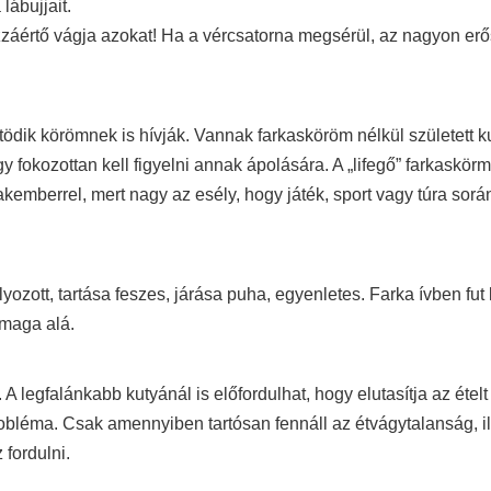
lábujjait.
zzáértő vágja azokat! Ha a vércsatorna megsérül, az nagyon erő
tödik körömnek is hívják. Vannak farkasköröm nélkül született ku
gy fokozottan kell figyelni annak ápolására. A „lifegő” farkaskör
akemberrel, mert nagy az esély, hogy játék, sport vagy túra sorá
zott, tartása feszes, járása puha, egyenletes. Farka ívben fut 
 maga alá.
 legfalánkabb kutyánál is előfordulhat, hogy elutasítja az ételt
éma. Csak amennyiben tartósan fennáll az étvágytalanság, il
 fordulni.