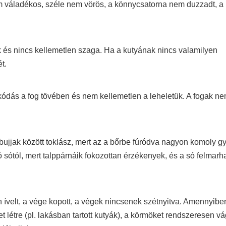
em váladékos, széle nem vörös, a könnycsatorna nem duzzadt, a
ék és nincs kellemetlen szaga. Ha a kutyának nincs valamilyen
t.
akódás a fog tövében és nem kellemetlen a leheletük. A fogak n
ábujjak között toklász, mert az a bőrbe fúródva nagyon komoly g
 sótól, mert talppárnáik fokozottan érzékenyek, és a só felmarha
n ívelt, a vége kopott, a végek nincsenek szétnyitva. Amennyibe
étre (pl. lakásban tartott kutyák), a körmöket rendszeresen vág