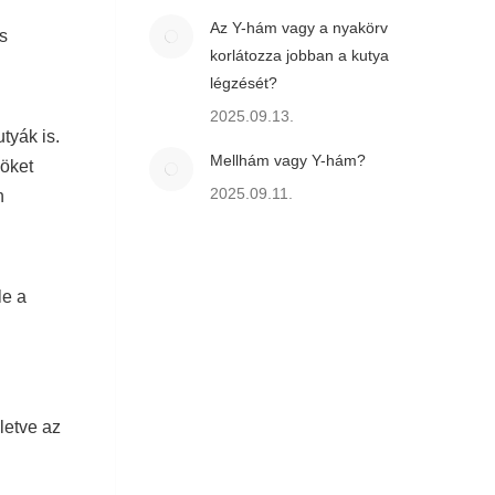
Az Y-hám vagy a nyakörv
s
korlátozza jobban a kutya
légzését?
2025.09.13.
tyák is.
Mellhám vagy Y-hám?
möket
2025.09.11.
n
le a
letve az