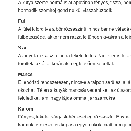
A kutya szeme normális állapotában fényes, tiszta, n
harmadik szemhéj gond nélkül visszahúzódik.
Fül
A fület kifordítva a bőr rózsaszínű, nincs benne válad
fülbetegsége, akkor nem rázza feltűnően gyakran a fejé
Száj
Az ínyük rózsaszín, néha fekete foltos. Nincs erős ler
töröttek, az állat korának megfelelően kopottak.
Mancs
Ellenőrizd rendszeresen, nincs-e a talpon sérülés, a l
okozhat. Télen a kutyák mancsát védeni kell az útszóró
felületüket, ami nagy fájdalommal jár számukra.
Karom
Fényes, fekete, sárgásfehér, esetleg rózsaszín. Enyhé
karmok természetes kopása egyéb okok miatt nem jöhet l