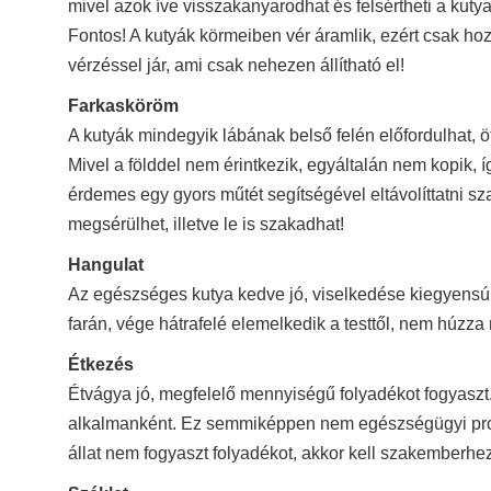
mivel azok íve visszakanyarodhat és felsértheti a kutya 
Fontos! A kutyák körmeiben vér áramlik, ezért csak ho
vérzéssel jár, ami csak nehezen állítható el!
Farkasköröm
A kutyák mindegyik lábának belső felén előfordulhat, ö
Mivel a földdel nem érintkezik, egyáltalán nem kopik, í
érdemes egy gyors műtét segítségével eltávolíttatni sz
megsérülhet, illetve le is szakadhat!
Hangulat
Az egészséges kutya kedve jó, viselkedése kiegyensúlyo
farán, vége hátrafelé elemelkedik a testtől, nem húzza
Étkezés
Étvágya jó, megfelelő mennyiségű folyadékot fogyaszt. A
alkalmanként. Ez semmiképpen nem egészségügyi probl
állat nem fogyaszt folyadékot, akkor kell szakemberhez