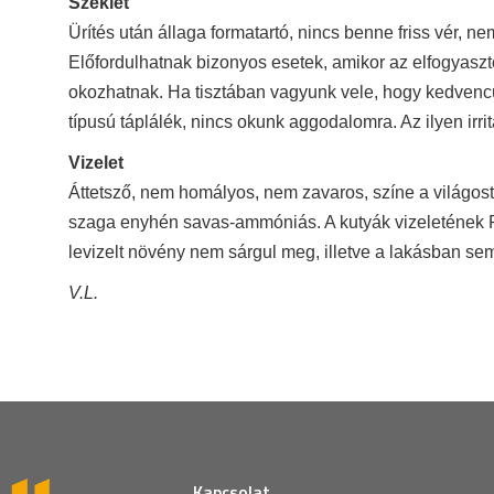
Széklet
Ürítés után állaga formatartó, nincs benne friss vér, 
Előfordulhatnak bizonyos esetek, amikor az elfogyasztot
okozhatnak. Ha tisztában vagyunk vele, hogy kedvencü
típusú táplálék, nincs okunk aggodalomra. Az ilyen ir
Vizelet
Áttetsző, nem homályos, nem zavaros, színe a világostól
szaga enyhén savas-ammóniás. A kutyák vizeletének PH 
levizelt növény nem sárgul meg, illetve a lakásban sem
V.L.
Kapcsolat