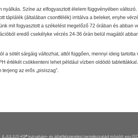
nem nyálkás. Színe az elfogyasztott élelem függvényében változó.
t táplálék (általában csontfélék) irritálva a beleket, enyhe vérz
nk mit fogyasztott a székelést megelőző 72 órában és abban vo
ritációból eredő csekélyke vérzés 24-36 órán belül magától abba
 a sötét sárgáig változhat, attól függően, mennyi ideig tartotta 
értékét csökkenteni lehet például vízben oldódó tablettákkal.
 terjeng az erős „pisiszag”.
A JULIUS-K9® kutyahám- és állatfelszerelési termékcsalád mögött egy ISO