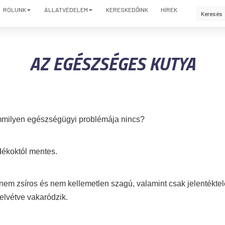
RÓLUNK
ÁLLATVÉDELEM
KERESKEDŐINK
HÍREK
AZ EGÉSZSÉGES KUTYA
mmilyen egészségügyi problémája nincs?
dékoktól mentes.
nem zsíros és nem kellemetlen szagú, valamint csak jelentékte
 elvétve vakaródzik.