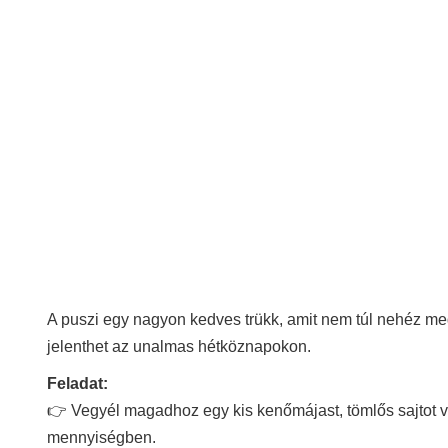
A puszi egy nagyon kedves trükk, amit nem túl nehéz megta
jelenthet az unalmas hétköznapokon.
Feladat:
👉 Vegyél magadhoz egy kis kenőmájast, tömlős sajtot v
mennyiségben.