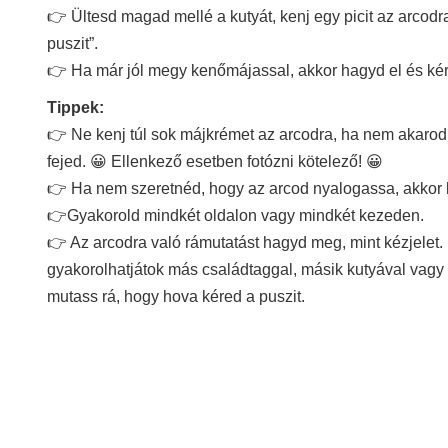
👉 Ültesd magad mellé a kutyát, kenj egy picit az arcod
puszit”.
👉 Ha már jól megy kenőmájassal, akkor hagyd el és kérd
Tippek:
👉 Ne kenj túl sok májkrémet az arcodra, ha nem akarod,
fejed. 😀 Ellenkező esetben fotózni kötelező! 😀
👉 Ha nem szeretnéd, hogy az arcod nyalogassa, akkor ké
👉Gyakorold mindkét oldalon vagy mindkét kezeden.
👉 Az arcodra való rámutatást hagyd meg, mint kézjelet.
gyakorolhatjátok más családtaggal, másik kutyával vagy
mutass rá, hogy hova kéred a puszit.