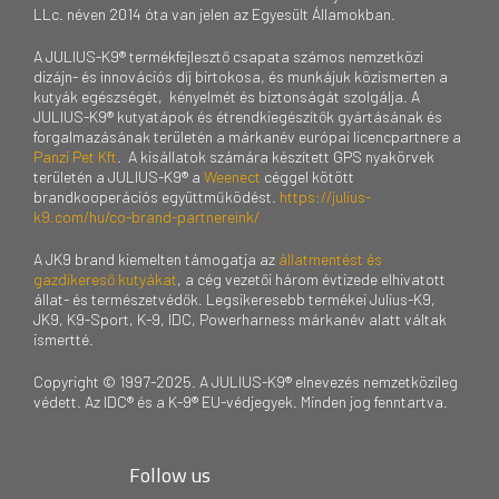
LLc. néven 2014 óta van jelen az Egyesült Államokban.
A JULIUS-K9® termékfejlesztő csapata számos nemzetközi
dizájn- és innovációs díj birtokosa, és munkájuk közismerten a
kutyák egészségét, kényelmét és biztonságát szolgálja. A
JULIUS-K9® kutyatápok és étrendkiegészítők gyártásának és
forgalmazásának területén a márkanév európai licencpartnere a
Panzi Pet Kft
. A kisállatok számára készített GPS nyakörvek
területén a JULIUS-K9® a
Weenect
céggel kötött
brandkooperációs együttműködést.
https://julius-
k9.com/hu/co-brand-partnereink/
A JK9 brand kiemelten támogatja az
állatmentést és
gazdikereső kutyákat
, a cég vezetői három évtizede elhivatott
állat- és természetvédők. Legsikeresebb termékei Julius-K9,
JK9, K9-Sport, K-9, IDC, Powerharness márkanév alatt váltak
ismertté.
Copyright © 1997-2025. A JULIUS-K9® elnevezés nemzetközileg
védett. Az IDC® és a K-9® EU-védjegyek. Minden jog fenntartva.
Follow us