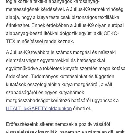
foglalkozik a textil-alapanyagok károsanyag-
mentességének kérdésével. A Julius-K9 termékminőség
alapja, hogy a kutya teste csak biztonságos textíliákkal
érintkezhet. Ennek érdekében a Julius-K9 olyan európai
alapanyag-beszállítókkal dolgozik együtt, akik OEKO-
TEX minősítéssel rendelkeznek.
A Julius-K9 továbbra is számos mozgási és műszaki
elemzést végez egyetemekkel és hatóságokkal
együttműködve a tökéletes kutyafelszerelés megalkotása
érdekében. Tudományos kutatásainkat és független
kutatások összefoglalóit a kutya mozgásáról, a váll
szabadságáról és egyes kutyahámok
mozgásszabadságot korlátozó hatásáról ugyancsak a
HEALTH&SAFETY oldalunkon
érheti el.
Erőfeszítéseink sikerét nemcsak a pozitív vásárlói
visszajelzések igazolják, hanem az a számtalan díj, amit