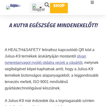
SHOP
A KUTYA EGÉSZSÉGE MINDENEKELŐTT!
A HEALTH&SAFETY felirathoz kapcsolódó QR kód a
Julius-K9 termékek árukártyáján mostantól
olyan
ismeretanyagot nyújtó oldalra vezeti a vásárlót
, melynek
segítségével képet kaphatnak arról, hogy a Julius-K9
termékek biztonságos alapanyagokból, a leggondosabb
tervezés mellett, ISO 9001 minősítésű
gyártástechnológiával készülnek.
A Julius-K9 már évtizedek óta a legmagasabb szinten