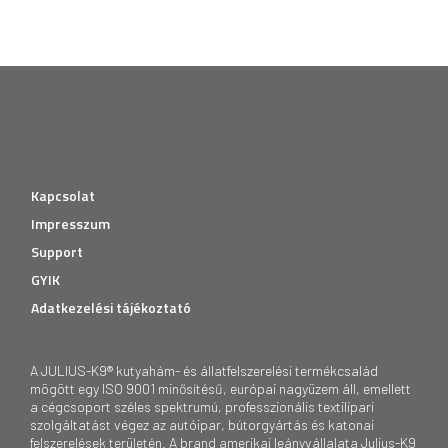
Kapcsolat
Impresszum
Support
GYIK
Adatkezelési tájékoztató
A JULIUS-K9® kutyahám- és állatfelszerelési termékcsalád
mögött egy ISO 9001 minősítésű, európai nagyüzem áll, emellett
a cégcsoport széles spektrumú, professzionális textilipari
szolgáltatást végez az autóipar, bútorgyártás és katonai
felszerelések területén. A brand amerikai leányvállalata Julius-K9