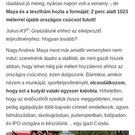
ráadásul jó meleg, nyárias napon volt a verseny -, de
Maya és a teszthám hozta a formáját: 2 perc alatt 1023
méterrel újabb országos csúcsot futott!
®
Julius-K9
: Gratulálunk ehhez az elképesztő
teljesítményhez. Hogyan tovább?
Nagy Andrea: Maya most már amatőr versenyben nem
indul, szeretnénk átadni a stafétát, de mint gazdi hiszek
abban, hogy lehet még pár métert hozzátenni ahhoz az
országos csúcshoz, ezen dolgozunk. Bármikor, amikor
nézem a munkáját, sportteljesítményét,
elcsodálkozom,
hogy ezt a kutyát valaki egyszer kidobta
. Hihetetlen,
hogy az erdőszélről szedtük össze meggyötörten, most
pedig agárpályán több bajnoki címmel rendelkezik, ügyes
falmászásban, távolugrásban, pullersportban, futópadon,
és IPO vizsgára is készülünk… egy igazi Csoda.