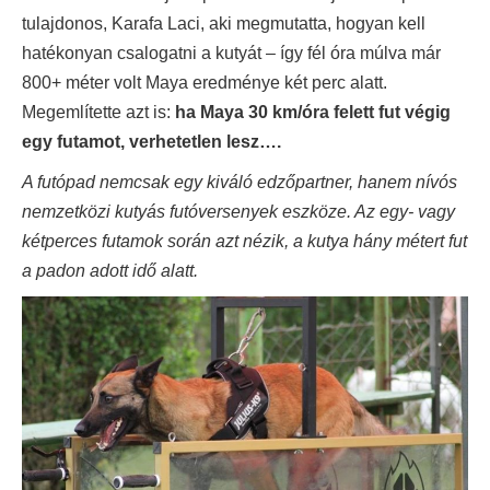
tulajdonos, Karafa Laci, aki megmutatta, hogyan kell
hatékonyan csalogatni a kutyát – így fél óra múlva már
800+ méter volt Maya eredménye két perc alatt.
Megemlítette azt is:
ha Maya 30 km/óra felett fut végig
egy futamot, verhetetlen lesz….
A futópad nemcsak egy kiváló edzőpartner, hanem nívós
nemzetközi kutyás futóversenyek eszköze. Az egy- vagy
kétperces futamok során azt nézik, a kutya hány métert fut
a padon adott idő alatt.