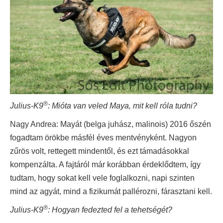
®
Julius-K9
: Mióta van veled Maya, mit kell róla tudni?
Nagy Andrea: Mayát (belga juhász, malinois) 2016 őszén
fogadtam örökbe másfél éves mentvényként. Nagyon
zűrös volt, rettegett mindentől, és ezt támadásokkal
kompenzálta. A fajtáról már korábban érdeklődtem, így
tudtam, hogy sokat kell vele foglalkozni, napi szinten
mind az agyát, mind a fizikumát pallérozni, fárasztani kell.
®
Julius-K9
: Hogyan fedezted fel a tehetségét?