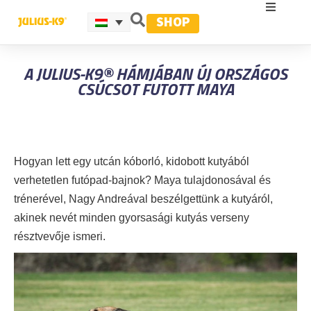
SHOP
A JULIUS-K9® HÁMJÁBAN ÚJ ORSZÁGOS
CSÚCSOT FUTOTT MAYA
Hogyan lett egy utcán kóborló, kidobott kutyából
verhetetlen futópad-bajnok? Maya tulajdonosával és
trénerével, Nagy Andreával beszélgettünk a kutyáról,
akinek nevét minden gyorsasági kutyás verseny
résztvevője ismeri.