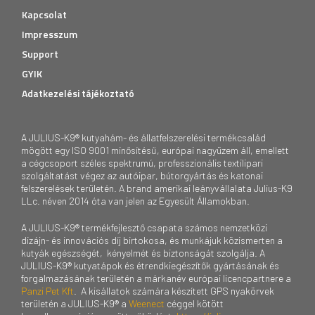
Kapcsolat
Impresszum
Support
GYIK
Adatkezelési tájékoztató
A JULIUS-K9® kutyahám- és állatfelszerelési termékcsalád
mögött egy ISO 9001 minősítésű, európai nagyüzem áll, emellett
a cégcsoport széles spektrumú, professzionális textilipari
szolgáltatást végez az autóipar, bútorgyártás és katonai
felszerelések területén. A brand amerikai leányvállalata Julius-K9
LLc. néven 2014 óta van jelen az Egyesült Államokban.
A JULIUS-K9® termékfejlesztő csapata számos nemzetközi
dizájn- és innovációs díj birtokosa, és munkájuk közismerten a
kutyák egészségét, kényelmét és biztonságát szolgálja. A
JULIUS-K9® kutyatápok és étrendkiegészítők gyártásának és
forgalmazásának területén a márkanév európai licencpartnere a
Panzi Pet Kft
. A kisállatok számára készített GPS nyakörvek
területén a JULIUS-K9® a
Weenect
céggel kötött