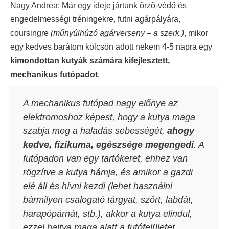
Nagy Andrea: Már egy ideje jártunk őrző-védő és
engedelmességi tréningekre, futni agárpályára,
coursingre
(műnyúlhúzó agárverseny – a szerk.)
, mikor
egy kedves barátom kölcsön adott nekem 4-5 napra egy
kimondottan kutyák számára kifejlesztett,
mechanikus futópadot
.
A mechanikus futópad nagy előnye az
elektromoshoz képest, hogy a kutya maga
szabja meg a haladás sebességét,
ahogy
kedve, fizikuma, egészsége megengedi
. A
futópadon van egy tartókeret, ehhez van
rögzítve a kutya hámja, és amikor a gazdi
elé áll és hívni kezdi (lehet használni
bármilyen csalogató tárgyat, szőrt, labdát,
harapópárnát, stb.), akkor a kutya elindul,
ezzel hajtva maga alatt a futófelületet.