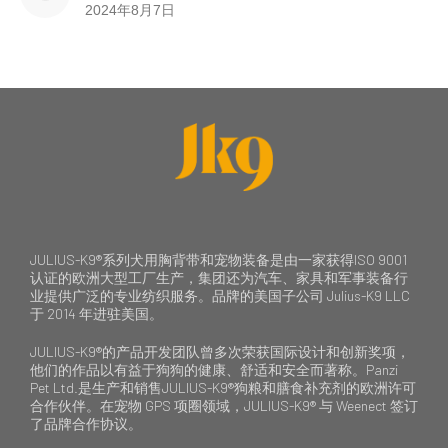
2024年8月7日
JULIUS-K9®系列犬用胸背带和宠物装备是由一家获得ISO 9001
认证的欧洲大型工厂生产，集团还为汽车、家具和军事装备行
业提供广泛的专业纺织服务。品牌的美国子公司 Julius-K9 LLC
于 2014 年进驻美国。
JULIUS-K9®的产品开发团队曾多次荣获国际设计和创新奖项，
他们的作品以有益于狗狗的健康、舒适和安全而著称。Panzi
Pet Ltd.是生产和销售JULIUS-K9®狗粮和膳食补充剂的欧洲许可
合作伙伴。在宠物 GPS 项圈领域，JULIUS-K9® 与 Weenect 签订
了品牌合作协议。