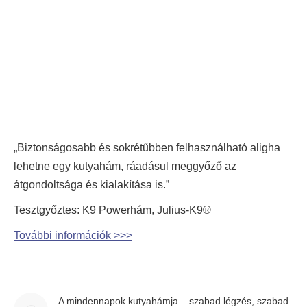
„Biztonságosabb és sokrétűbben felhasználható aligha
lehetne egy kutyahám, ráadásul meggyőző az
átgondoltsága és kialakítása is.”
Tesztgyőztes: K9 Powerhám, Julius-K9®
További információk >>>
A mindennapok kutyahámja – szabad légzés, szabad