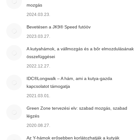
mozgás
2024.03.23.
Bevetésen a JK9® Speed futóöv
2023.03.27.
A kutyahámok, a vállmozgás és a bőr elmozdulásának
összefüggései
2022.12.27.
IDC®Longwalk – A hám, ami a kutya-gazda
kapcsolatot támogatja
2021.03.01.
Green Zone tervezési elv: szabad mozgás, szabad
légzés
2020.08.27.
Az Y-hámok erősebben korlátozhatják a kutyák