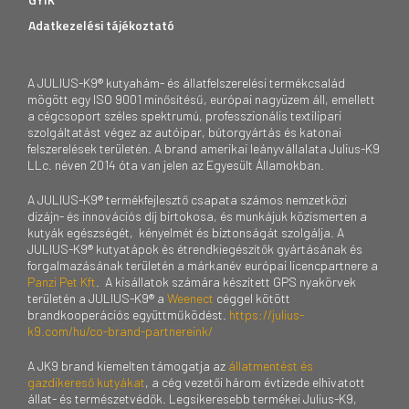
Adatkezelési tájékoztató
A JULIUS-K9® kutyahám- és állatfelszerelési termékcsalád
mögött egy ISO 9001 minősítésű, európai nagyüzem áll, emellett
a cégcsoport széles spektrumú, professzionális textilipari
szolgáltatást végez az autóipar, bútorgyártás és katonai
felszerelések területén. A brand amerikai leányvállalata Julius-K9
LLc. néven 2014 óta van jelen az Egyesült Államokban.
A JULIUS-K9® termékfejlesztő csapata számos nemzetközi
dizájn- és innovációs díj birtokosa, és munkájuk közismerten a
kutyák egészségét, kényelmét és biztonságát szolgálja. A
JULIUS-K9® kutyatápok és étrendkiegészítők gyártásának és
forgalmazásának területén a márkanév európai licencpartnere a
Panzi Pet Kft
. A kisállatok számára készített GPS nyakörvek
területén a JULIUS-K9® a
Weenect
céggel kötött
brandkooperációs együttműködést.
https://julius-
k9.com/hu/co-brand-partnereink/
A JK9 brand kiemelten támogatja az
állatmentést és
gazdikereső kutyákat
, a cég vezetői három évtizede elhivatott
állat- és természetvédők. Legsikeresebb termékei Julius-K9,