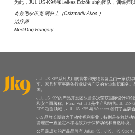
为此，JULIUS-K9®和Lelkes Edzőklub的团
奇兹毛尔伊克·啊科士（Csizmarik Ákos ）
治疗师
MediDog Hungary
JULIUS-K9®系列犬用胸背带和宠物装备是由一家获得
车、家具和军事装备行业提供广泛的专业纺织服务。品牌的美国子
国。
JULIUS-K9®的产品开发团队曾多次荣获国际设
和安全而著称。Panzi Pet Ltd.是生产和销售JUL
GPS 项圈领域，JULIUS-K9® 与 Weenect 签订了
JK9 品牌长期致力于动物福利事业，特别是在救助
管理层一直坚定不移地致力于保护动物和自然环境。
公司最成功的产品品牌有 Julius-K9、JK9、K9-Sport、K