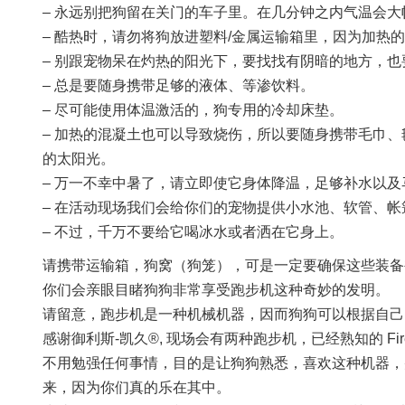
– 永远别把狗留在关门的车子里。在几分钟之内气温会
– 酷热时，请勿将狗放进塑料/金属运输箱里，因为加热
– 别跟宠物呆在灼热的阳光下，要找找有阴暗的地方，
– 总是要随身携带足够的液体、等渗饮料。
– 尽可能使用体温激活的，狗专用的冷却床垫。
– 加热的混凝土也可以导致烧伤，所以要随身携带毛巾
的太阳光。
– 万一不幸中暑了，请立即使它身体降温，足够补水以
– 在活动现场我们会给你们的宠物提供小水池、软管、
– 不过，千万不要给它喝冰水或者洒在它身上。
请携带运输箱，狗窝（狗笼），可是一定要确保这些装备
你们会亲眼目睹狗狗非常享受跑步机这种奇妙的发明。
请留意，跑步机是一种机械机器，因而狗狗可以根据自己
感谢御利斯-凯久®, 现场会有两种跑步机，已经熟知的 Firepaw
不用勉强任何事情，目的是让狗狗熟悉，喜欢这种机器，
来，因为你们真的乐在其中。