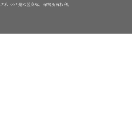
。IDC® 和 K-9® 是欧盟商标。保留所有权利。