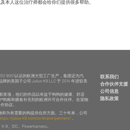
队，训练师以及本人这位治疗师都会给你们提供很多帮助。
ISO 9001认证的欧洲大型工厂生产，集团还为汽
联系我们
公司 Julius-K9 LLC 于 2014 年进驻美
合作伙伴支援
公司信息
计和创新奖项，他们的作品以有益于狗狗的健康、舒适
隐私政策
IUS-K9®狗粮和膳食补充剂的欧洲许可合作伙伴。在宠物
品牌合作协议。
动物和为有需要的狗提供住所方面。三十年来，公司
https://julius-k9.com/co-brand-partners/
。
-9、IDC、Powerharness。