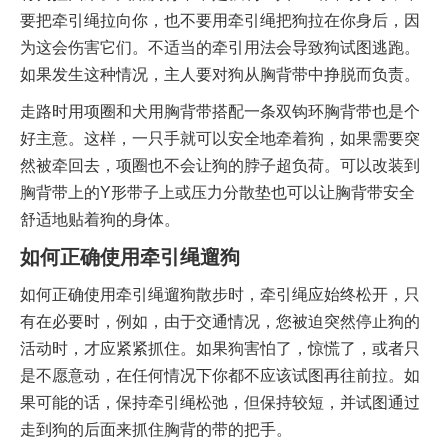
要把牵引绳拉向你，也不要用牵引绳把狗拉在你身后，因
为这会伤害它们。不适当的牵引用法会导致狗试图逃跑。
如果发生这种情况，主人要对狗从胸背带中挣脱而负责。
走路时用项圈和犬用胸背带搭配一条双钩环胸背带也是个
好主意。这样，一只手就可以安全地牵着狗，如果需要突
然被牵回去，项圈也不会让狗的脖子超负荷。可以改装到
胸背带上的Y形带子上或压力分散垫也可以让胸背带安全
舒适地贴着狗的身体。
如何正确使用牵引绳遛狗
如何正确使用牵引绳遛狗散步时，牵引绳应始终松开，只
有在必要时，例如，由于交通情况，您被迫突然停止狗的
活动时，才应紧紧抓住。如果狗害怕了，惊慌了，或者只
是不愿意动，在任何情况下你都不应该试图再往前拉。如
果可能的话，保持牵引绳松弛，但保持较短，并试图通过
走到狗的后面来抓住胸背的带的把手。