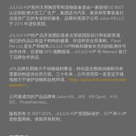
JULIUS-K9®系列犬用胸背带和宠物装备是由一家获得ISO 9001
认证的欧洲大型工厂生产，集团还为汽车、家具和军事装备行
业提供广泛的专业纺织服务。品牌的美国子公司 Julius-K9 LLC
于 2014 年进驻美国。
JULIUS-K9®的产品开发团队曾多次荣获国际设计和创新奖项，
他们的作品以有益于狗狗的健康、舒适和安全而著称。Panzi
Pet Ltd.是生产和销售JULIUS-K9®狗粮和膳食补充剂的欧洲许可
合作伙伴。在宠物 GPS 项圈领域，JULIUS-K9® 与 Weenect 签订
了品牌合作协议。
JK9 品牌长期致力于动物福利事业，特别是在救助动物和为有
需要的狗提供住所方面。三十年来，公司管理层一直坚定不移
地致力于保护动物和自然环境。
https://julius-k9.com/co-brand-
partners/
。
公司最成功的产品品牌有 Julius-K9、JK9、K9-Sport、K-9、
IDC、Powerharness。
版权所有 © 1997-2025。JULIUS-K9® 受国际保护。IDC® 和 K-9®
是欧盟商标。保留所有权利。